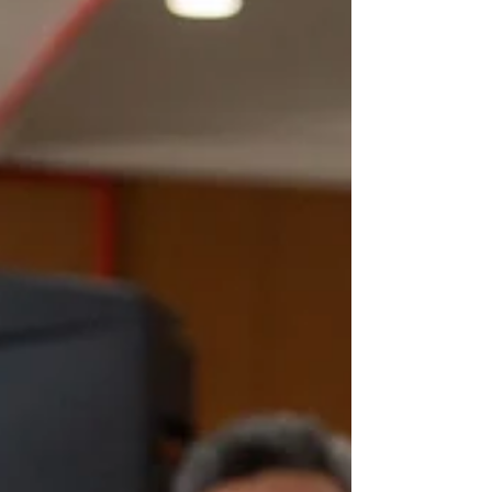
da Mulher, celebrado no domingo (08). A
proposta combina refeição nutritiva a preço
acessível com atividades culturais, orientações e
serviços gratuitos, criando um momento dedicado
à valorização e ao cuidado com o público
feminino. Para marcar a data, será oferecido um
almoço temático preparado especialmente para a
ocasião. Embora a programaç