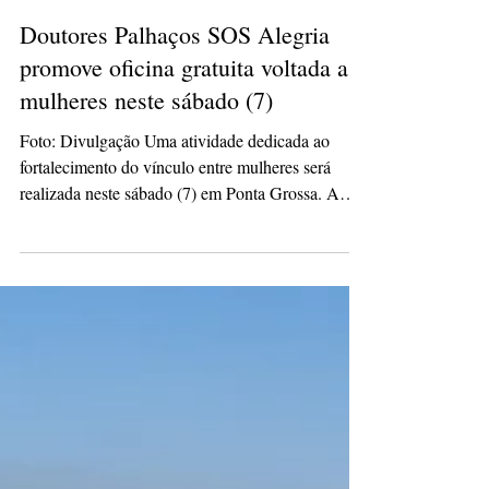
culturacaopg
5 de mar.
2 min de leitura
Doutores Palhaços SOS Alegria
promove oficina gratuita voltada a
mulheres neste sábado (7)
Foto: Divulgação Uma atividade dedicada ao
fortalecimento do vínculo entre mulheres será
realizada neste sábado (7) em Ponta Grossa. A
organização da sociedade civil Doutores Palhaços
SOS Alegria promove uma oficina gratuita voltada
exclusivamente ao público feminino a partir de 14
anos. O encontro acontece das 14h às 18h na sede
da entidade e terá vagas limitadas, com inscrições
feitas apenas pelo WhatsApp. A iniciativa integra
as ações da organização alinhadas aos 17 Objeti