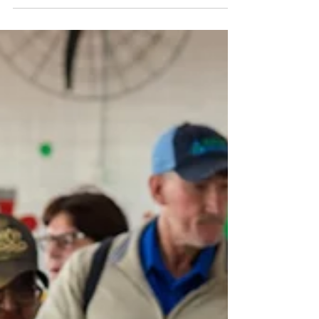
Mulheres
Imagem: Divulgação | PMPG Neste domingo
(08), acontece o ato público “Parem de Nos
Matar”, organizado pelo Conselho Municipal dos
Direitos da Mulher de Ponta Grossa, em
comemoração ao Dia Internacional da Mulher. A
ação envolverá uma caminhada de conscientização
contra todas as formas de violência de gênero, que
ocorrerá no Lago de Olarias, às 17h. A presidente
do Conselho, Andréia Marques Ribeiro, reflete
sobre o Dia da Mulher. “O 8 de março é data de
luta, memória e resistê