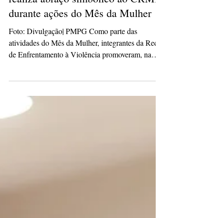
Rede de Enfrentamento à Violência
realiza abraço simbólico ao CRMB
durante ações do Mês da Mulher
Foto: Divulgação| PMPG Como parte das
atividades do Mês da Mulher, integrantes da Rede
de Enfrentamento à Violência promoveram, na
última sexta-feira (06), uma mobilização simbólica
no Centro de Referência da Mulher Brasileira
(CRMB). Durante a ação, representantes das
instituições que compõem a rede formaram um
círculo ao redor do espaço, em um gesto coletivo
que simbolizou proteção, união e reconhecimento
ao trabalho desenvolvido no combate à violência
contra as mulheres. A