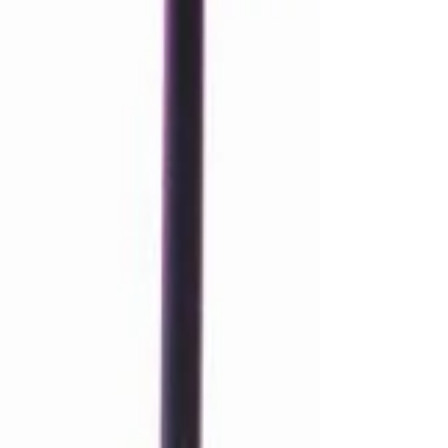
lúdica que une criatividade e celebração da data.
Durante o encontro, os participantes irão
confeccionar um coelhinho de Páscoa artesanal,
além de produzir suas próprias orelhinhas de
coelho, incentivando o trabalho manual e a
expressão cri