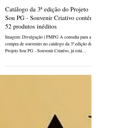
isabelepmachado
9 de mar.
2 min de leitura
Catálogo da 3ª edição do Projeto
Sou PG - Souvenir Criativo contém
52 produtos inéditos
Imagem: Divulgação | PMPG A consulta para a
compra de souvenirs no catálogo da 3ª edição do
Projeto Sou PG - Souvenir Criativo, já está
disponível e reúne 52 produtos originais,
produzidos por 21 artesãos. A nova edição
contribui para ampliar a coleção oficial da marca
‘Sou PG’, que agora conta com 131 produtos. O
objetivo do projeto é intensificar o setor de
souvenirs como produto relacionado ao turismo,
além de apoiar os produtores do município na