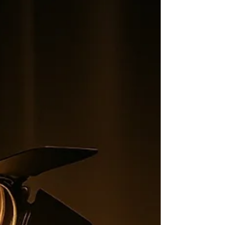
Palhaços SOS Alegria. A atividade integrou um
encontro pedagógico organizado pela Secretaria
Municipal de Educação e Cultura e contou com a
realização da palestra “A receita para uma vida
mais feliz”, conduzida de forma lúdica pelos
artistas da instituição. A