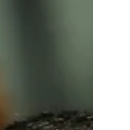
geração como Chappell Roan e Sabrina Carpenter,
além dos veteranos da casa como Sam Smith e
David Foster. Para a 68ª edição, duas novas
categorias foram adicionadas: Melhor Álbum de
Música Country Tr