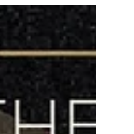
Melhor Álbum de Música Global. O álbum
premiado registra a turnê dos artistas e marca a
consolidação de um momento artístico
caracterizado por reencontros emocionantes com o
público. Gravado ao longo da turnê que passou
por várias cidades brasileiras, o álbum contém
faixas de sucesso de suas carreiras solo, como
Reconvexo e Vaca Profana. O prê