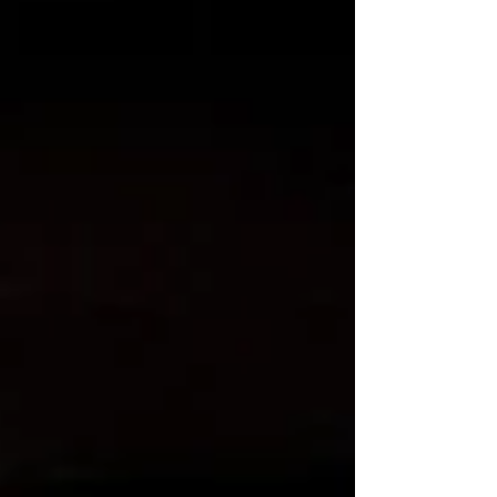
marca uma das primeiras atividades públicas da
nova agremiação carnavalesca ponta-grossense e
busca aproximar a escola dos moradores, além de
oferecer uma opç