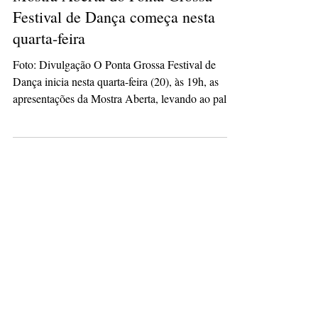
culturacaopg
20 de mai.
2 min de leitura
Mostra Aberta do Ponta Grossa
Festival de Dança começa nesta
quarta-feira
Foto: Divulgação O Ponta Grossa Festival de
Dança inicia nesta quarta-feira (20), às 19h, as
apresentações da Mostra Aberta, levando ao palco
do Centro de Eventos coreografias de diferentes
estilos, categorias e grupos vindos de várias
regiões do Brasil. Com entrada gratuita, a
programação integra uma das principais ações do
festival promovido pela Prefeitura de Ponta
Grossa, por meio da Secretaria Municipal de
Cultura. A primeira noite contará com 16
apresentações distribuíd