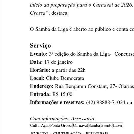
início da preparação para o Carnaval de 2026
Grossa”
, destaca.
O Samba da Liga é aberto ao público e conta co
Serviço
Evento:
 3ª edição do Samba da Liga-  Concurs
Data: 
17 de janeiro
Horário:
 a partir das 22h
Local: 
Clube Democrata
Endereço: 
Rua Benjamin Constant, 27- Olarias
Entrada: 
R$ 15,00
Informações e reservas:
 (42) 98888-71024 ou
Com informações: Assessoria
CulturAção
Ponta Grossa
Carnaval
Samba
Evento
Lazer
EVENTO
CULTURAÇÃO
PRINCIPAIS