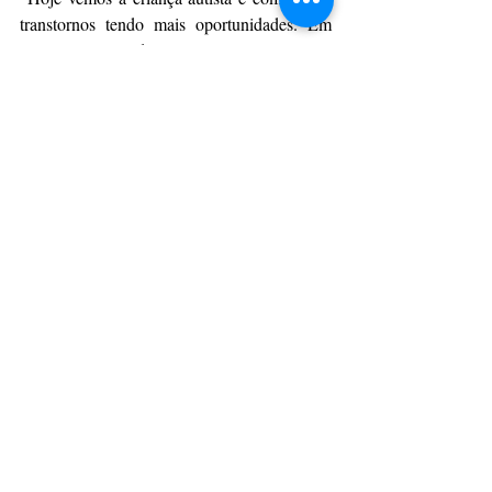
transtornos tendo mais oportunidades. Em 
nossa escola, todos os alunos participaram 
do projeto dos 200 anos da cidade, que teve 
como tema o Operário Ferroviário. Em um 
olhar mais antigo, poderia se pensar que elas 
seriam incapazes, mas todos participaram”, 
comenta a professora.
Fotos: Divulgação
Da Assessoria
CulturAção
Ponta Grossa
Educação
Ensino
PONTA GROSSA
LEITURA