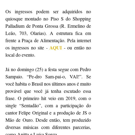
Os ingressos podem ser adquiridos no 
quiosque montado no Piso S do Shopping 
Palladium de Ponta Grossa (R. Ermelino de 
Leão, 703, Olarias). A estrutura fica em 
frente a Praça de Alimentação. Pela internet 
AQUI
os ingressos no site - 
 - ou então no 
local do evento. 
Já no domingo (25) a festa segue com Pedro 
Sampaio. “Pe-dro Sam-pai-o, VAI!”. Se 
você habita o Brasil nos últimos anos é muito 
provável que você já tenha escutado essa 
frase. O primeiro hit veio em 2019, com o 
single “Sentadão”, com a participação do 
cantor Felipe Original e a produção de JS o 
Mão de Ouro. Desde então, tem produzido 
diversas músicas com diferentes parcerias, 
como Anitta e Luísa Sonza.