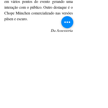
em vários pontos do evento gerando uma 
interação com o público. Outro destaque é o 
Chope München comercializado nas versões 
pilsen e escuro.
Da Assessoria
CulturAção
Ponta Grossa
Münchenfest
München
Shows
Maiara e Maraísa
Pedro Sampaio
PONTA GROSSA
MÚSICA
München Fest
Posts recentes
Ver tudo