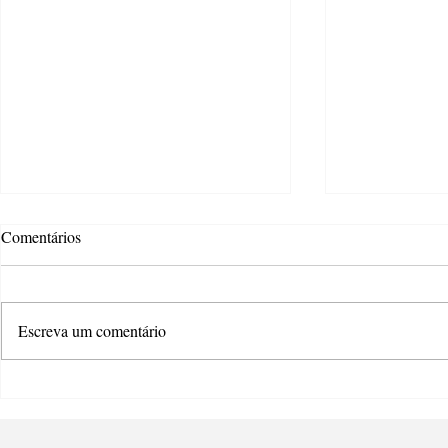
Comentários
Escreva um comentário
Atteliê Criativo oferece wokshop
Estão abertas
de teatro e dança gratuita
os editais da
Aldir Blanc