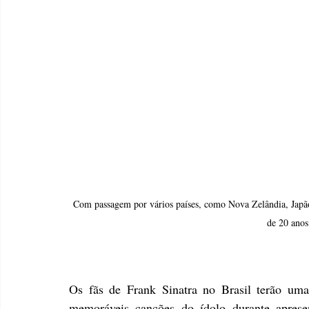
Com passagem por vários países, como Nova Zelândia, Japão
de 20 anos
Os fãs de Frank Sinatra no Brasil terão um
memoráveis canções do ídolo durante apresen