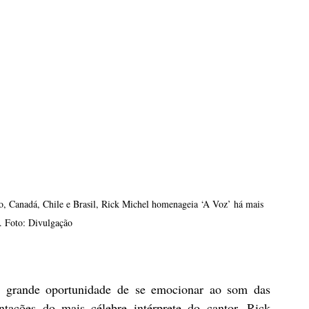
, Canadá, Chile e Brasil, Rick Michel homenageia ‘A Voz’ há mais 
. Foto: Divulgação
a grande oportunidade de se emocionar ao som das 
tações do mais célebre intérprete do cantor, Rick 