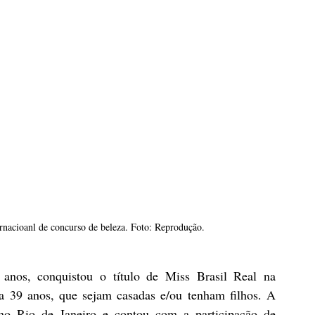
ernacioanl de concurso de beleza. Foto: Reprodução.
anos, conquistou o título de Miss Brasil Real na 
 39 anos, que sejam casadas e/ou tenham filhos. A 
o Rio de Janeiro e contou com a participação de 