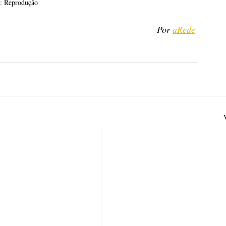
s: Reprodução
Por 
aRede