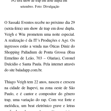
PG terá show de trap em dose dupla em 
setembro. Foto: Divulgação
O Sassaki Eventos recebe no próximo dia 29 
(sexta-feira) um show de trap em dose dupla. 
Veigh e Wiu prometem uma noite especial. 
A realização é da IT´s Produções e Age. Os 
ingressos estão a venda nas Óticas Diniz do 
Shopping Palladium de Ponta Grossa (Rua 
Ermelino de Leão, 703 – Olarias), Coronel 
Dulcídio e Santa Paula. Pela internet através 
do site baladapp.com.br. 
Thiago Veigh tem 22 anos, nasceu e cresceu 
na cidade de Itapevi, na zona oeste de São 
Paulo, e é cantor e compositor do gênero 
trap, uma variação do rap. Com voz forte e 
melódica, um beat eletrônico grave e letras 