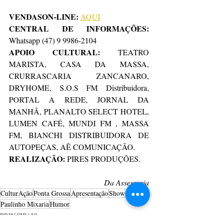
VENDASON-LINE:
AQUI
CENTRAL DE INFORMAÇÕES:
Whatsapp (47) 9 9986-2104
APOIO CULTURAL:
 TEATRO 
MARISTA, CASA DA MASSA, 
CRURRASCARIA ZANCANARO, 
DRYHOME, S.O.S FM Distribuidora, 
PORTAL A REDE, JORNAL DA 
MANHÃ, PLANALTO SELECT HOTEL, 
LUMEN CAFÉ, MUNDI FM , MASSA 
FM, BIANCHI DISTRIBUIDORA DE 
AUTOPEÇAS, AÊ COMUNICAÇÃO.
REALIZAÇÃO:
 PIRES PRODUÇÕES.
Da Assessoria
CulturAção
Ponta Grossa
Apresentação
Show
Paulinho Mixaria
Humor
PRINCIPAIS