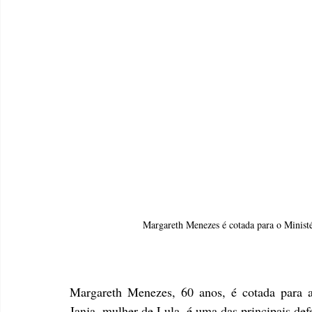
Margareth Menezes é cotada para o Minist
Margareth Menezes, 60 anos, é cotada para a
Janja, mulher de Lula, é uma das principais def