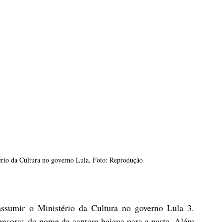
ério da Cultura no governo Lula. Foto: Reprodução
ssumir o Ministério da Cultura no governo Lula 3. 
ensoras do nome da cantora baiana para a pasta. Além 