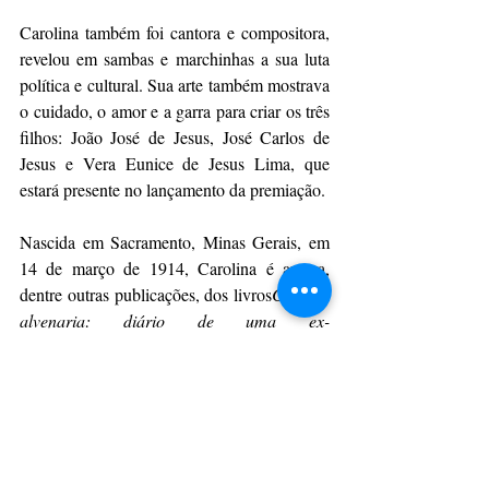
Carolina também foi cantora e compositora, 
revelou em sambas e marchinhas a sua luta 
política e cultural. Sua arte também mostrava 
o cuidado, o amor e a garra para criar os três 
filhos: João José de Jesus, José Carlos de 
Jesus e Vera Eunice de Jesus Lima, que 
estará presente no lançamento da premiação.
Nascida em Sacramento, Minas Gerais, em 
14 de março de 1914, Carolina é autora, 
dentre outras publicações, dos livros
Casa de 
alvenaria: diário de uma ex-
favelada;Provérbios
; 
Pedaços da 
fomeeDiário de Bitita
. Faleceu aos 62 anos, 
em 13 de fevereiro de 1977.
Por Agência Brasil
CulturAção
Brasil
Literatura
Prêmio Carolina de Jesus