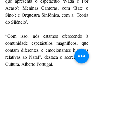
que apresenta o espetáculo ‘Nada é Por 
Acaso’; Meninas Cantoras, com ‘Bate o 
Sino’; e Orquestra Sinfônica, com a ‘Teoria 
do Silêncio’.
“Com isso, nós estamos oferecendo à 
comunidade espetáculos magníficos, que 
contam diferentes e emocionantes histórias 
relativas ao Natal”, destaca o secretário de 
Cultura, Alberto Portugal.
Da Assessoria
CulturAção
Ponta Grossa
Música
Apresentação
Show
Natal
PRINCIPAIS
PONTA GROSSA
APRESENTAÇÃO