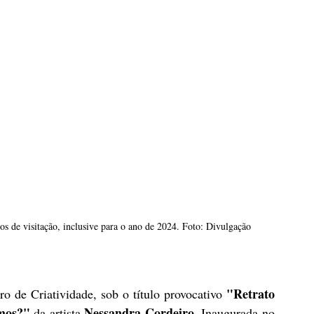
tos de visitação, inclusive para o ano de 2024. Foto: Divulgação
"Retrato 
 de Criatividade, sob o título provocativo 
mos?" 
 Nessandra Cordeiro.
da artista
 Inaugurada no 