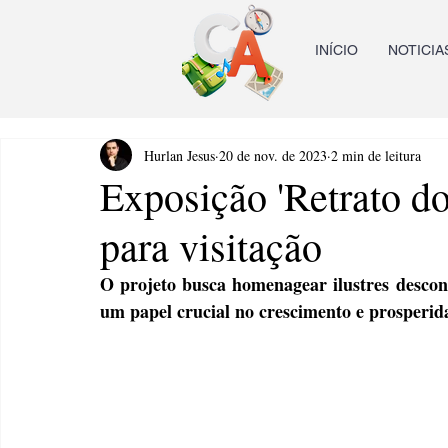
INÍCIO
NOTICIA
Hurlan Jesus
20 de nov. de 2023
2 min de leitura
Exposição 'Retrato do 
para visitação
O projeto busca homenagear ilustres descon
um papel crucial no crescimento e prosperid