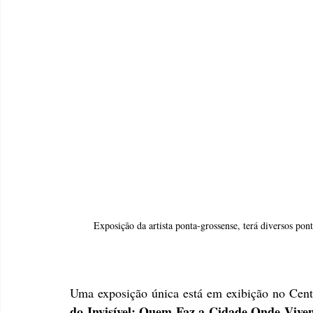
Exposição da artista ponta-grossense, terá diversos pon
Uma exposição única está em exibição no Centro
do Invisível: Quem Faz a Cidade Onde Vive