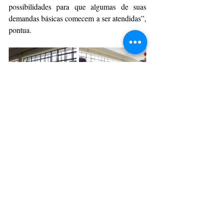
possibilidades para que algumas de suas 
demandas básicas comecem a ser atendidas”, 
pontua.
Fotos: Divulgação
Da Assessoria
CulturAção
Ponta Grossa
Educação
Exposição
Novos Olhares
PRINCIPAIS
PONTA GROSSA
EDUCAÇÃO