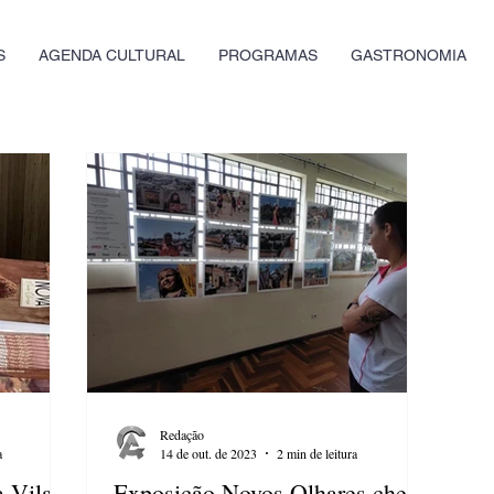
S
AGENDA CULTURAL
PROGRAMAS
GASTRONOMIA
Redação
a
14 de out. de 2023
2 min de leitura
a Vila
Exposição Novos Olhares chega