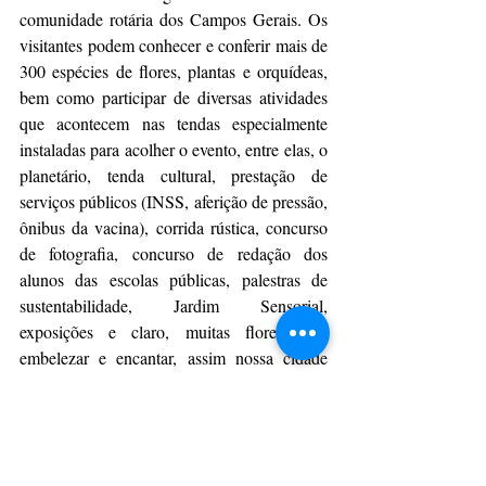
comunidade rotária dos Campos Gerais. Os 
visitantes podem conhecer e conferir mais de 
300 espécies de flores, plantas e orquídeas, 
bem como participar de diversas atividades 
que acontecem nas tendas especialmente 
instaladas para acolher o evento, entre elas, o 
planetário, tenda cultural, prestação de 
serviços públicos (INSS, aferição de pressão, 
ônibus da vacina), corrida rústica, concurso 
de fotografia, concurso de redação dos 
alunos das escolas públicas, palestras de 
sustentabilidade, Jardim Sensorial, 
exposições e claro, muitas flores para 
embelezar e encantar, assim nossa cidade 
está cada vez mais bonita. Para mais 
informações sobre a Expo&Flor, acesse o 
site oficial da feira 
www.expoflor.com.br
.