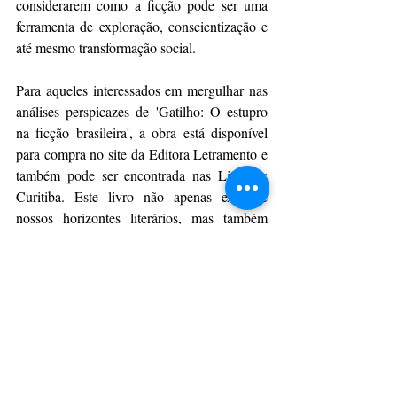
considerarem como a ficção pode ser uma 
ferramenta de exploração, conscientização e 
até mesmo transformação social.
Para aqueles interessados em mergulhar nas 
análises perspicazes de 'Gatilho: O estupro 
na ficção brasileira', a obra está disponível 
para compra no site da Editora Letramento e 
também pode ser encontrada nas Livrarias 
Curitiba. Este livro não apenas expande 
nossos horizontes literários, mas também 
lança luz sobre um tópico crucial que merece 
reflexão e diálogo contínuos.
CulturAção
Ponta Grossa
Literatura
Leitura
Karine Mathias Döll
PRINCIPAIS
PONTA GROSSA
LEITURA