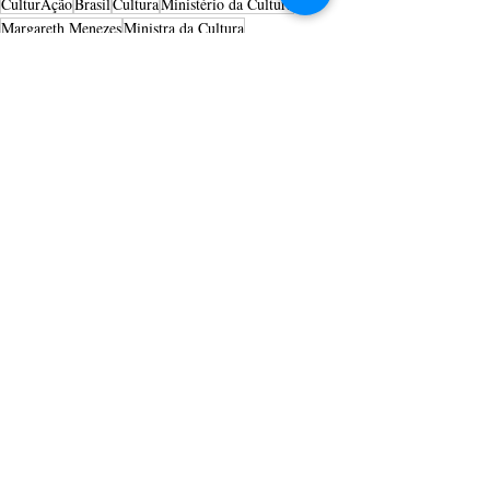
CulturAção
Brasil
Cultura
Ministério da Cultura
Margareth Menezes
Ministra da Cultura
PRINCIPAIS
BRASIL
POLÍTICA
Posts recentes
Ver tudo