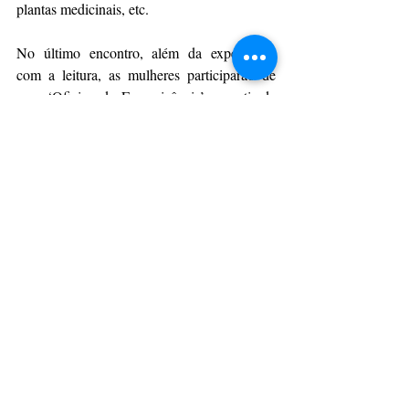
plantas medicinais, etc.
No último encontro, além da experiência 
com a leitura, as mulheres participarão de 
uma ‘Oficina de Escrevivência’, a partir da 
qual produzirão um livro. “Será uma 
coletânea de textos - contos, poemas, até 
mesmo desenhos e pinturas que retratem 
suas vivências”, ressalta Fernanda. Este livro 
será impresso e publicado pela editora local e 
independente Olaria Cartonera e distribuído 
em vários pontos culturais da cidade.
O Círculo de Leitura de Mulheres para 
Mulheres é um projeto aprovado pelo 
Programa Municipal de Incentivo Fiscal à 
Cultura e foi viabilizado com o patrocínio da 
Continental.