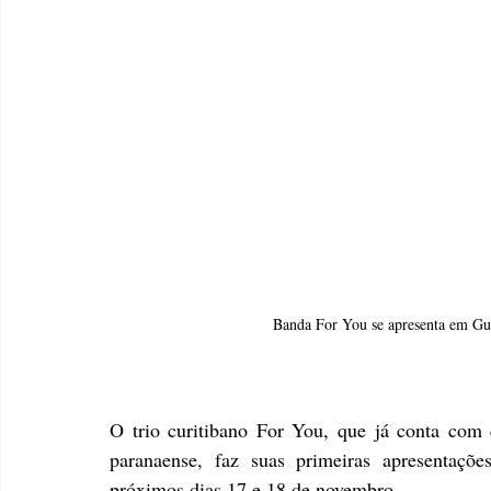
Banda For You se apresenta em Gu
O trio curitibano For You, que já conta com 
paranaense, faz suas primeiras apresentaçõ
próximos dias 17 e 18 de novembro. 