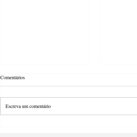
Comentários
Escreva um comentário
Atteliê Criativo oferece wokshop
Estão abertas
de teatro e dança gratuita
os editais da