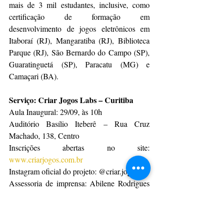
mais de 3 mil estudantes, inclusive, como 
certificação de formação em 
desenvolvimento de jogos eletrônicos em 
Itaboraí (RJ), Mangaratiba (RJ), Biblioteca 
Parque (RJ), São Bernardo do Campo (SP), 
Guaratinguetá (SP), Paracatu (MG) e 
Camaçari (BA).
Serviço: Criar Jogos Labs – Curitiba
Aula Inaugural: 29/09, às 10h
Auditório Basílio Iteberê – Rua Cruz 
Machado, 138, Centro
Inscrições abertas no site: 
www.criarjogos.com.br
Instagram oficial do projeto: @criar.jogos
Assessoria de imprensa: Abilene Rodrigues 
+55 (45) 9123-5461
abilene.rodrigues16@gmail.com