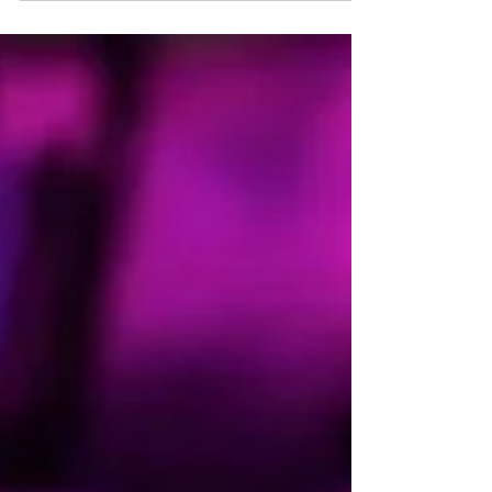
Ponta-grossenses resolveram criar um mapa que
conta a história da cidade em homenagem aos 200
anos A ponta-grossense Vanessa Nadal e seu...