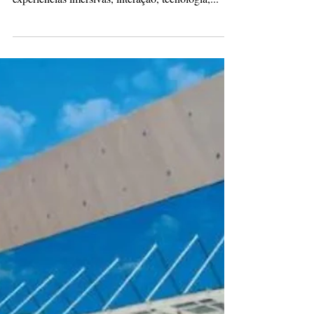
Redação
8 de set. de 2023
2 min de leitura
Festival Multiverso TriZ sediará
evento artístico para crianças e
adolescentes
O Festival Multiverso TriZ, é um projeto que
embarca no mundo infanto-juvenil unindo
experiências imersivas, interação, tecnologia,...