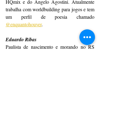
HQmix e do Angelo Agostini. Atualmente 
trabalha com worldbuilding para jogos e tem 
um perfil de poesia chamado 
@enquantohouver
.
Eduardo Ribas
Paulista de nascimento e morando no RS 
desde 2005, Eduardo Ribas iniciou seu 
passeio nos quadrinhos em 2017, lançando 
O jogo mais difícil do mundo. Desde então, 
vem lançando histórias curtas como a "não-
trilogia" de espada e magia PÛT, MÄQ e 
TÔM. Sempre de forma independente, segue 
produzindo e publicando histórias enquanto 
ganha dinheiro de outras formas.
CulturAção
Ponta Grossa
Phellip Willian
Eduardo Ribas
PONTA GROSSA
LEITURA