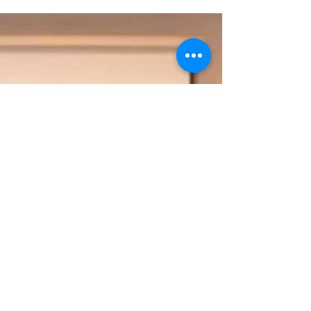
15 de dez. de 2022
1 min de leitura
Veja a lista dos aprovados (as) no
PSS 3 da UEPG
Resultado foi divulgado na tarde desta quinta-
feira(15) Na tarde desta quinta-feira (15) a
Universidade Estadual de Ponta Grossa divulgou...