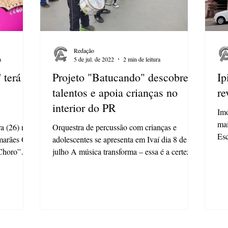
Redação
a
5 de jul. de 2022
2 min de leitura
 terá
Projeto "Batucando" descobre
Ip
talentos e apoia crianças no
re
interior do PR
Imó
mai
ra (26) no
Orquestra de percussão com crianças e
Esc
marães O já
adolescentes se apresenta em Ivaí dia 8 de
est
 Choro”
julho A música transforma – essa é a certeza
que move o...