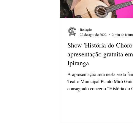
Redação
22 de ago. de 2022
2 min de leitur
Show 'História do Choro'
apresentação gratuita em
Ipiranga
A apresentação será nesta sexta-fei
Teatro Municipal Plauto Miró Gui
consagrado concerto “História do
chega à...