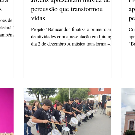
s
percussão que transformou
ap
vidas
pe
ções de
pletará 129
Projeto "Batucando" finaliza o primeiro ano
Cri
 também
de atividades com apresentação em Ipiranga,
apr
dia 2 de dezembro A música transforma –
"Ba
essa é a...
tra