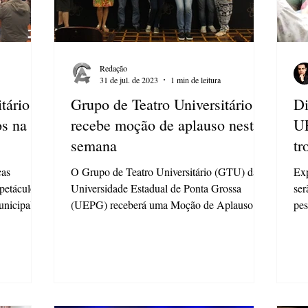
Redação
31 de jul. de 2023
1 min de leitura
tário
Grupo de Teatro Universitário
Di
os na
recebe moção de aplauso nesta
UE
semana
tr
cas
O Grupo de Teatro Universitário (GTU) da
Exp
petáculos e
Universidade Estadual de Ponta Grossa
ser
unicipal de
(UEPG) receberá uma Moção de Aplauso na
pes
próxima...
e G