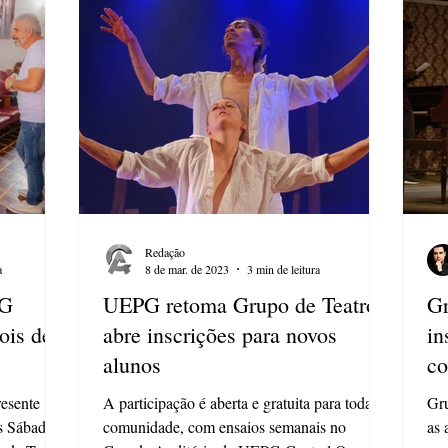
Redação
a
8 de mar. de 2023
3 min de leitura
PG
UEPG retoma Grupo de Teatro e
Gr
ois de
abre inscrições para novos
in
alunos
c
esente
A participação é aberta e gratuita para toda a
Gru
es Sábado
comunidade, com ensaios semanais no
as 