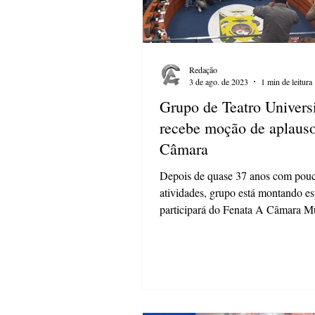
Redação
3 de ago. de 2023
1 min de leitura
Grupo de Teatro Universi
recebe moção de aplaus
Câmara
Depois de quase 37 anos com pou
atividades, grupo está montando es
participará do Fenata A Câmara M
Ponta...