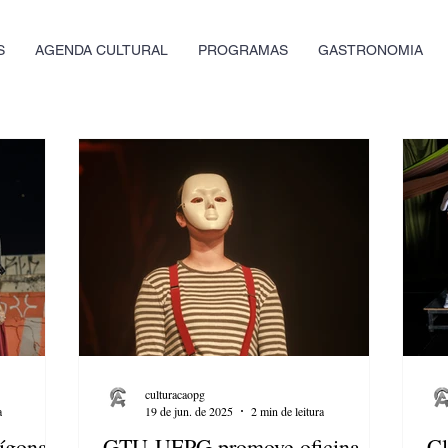
S
AGENDA CULTURAL
PROGRAMAS
GASTRONOMIA
culturacaopg
a
19 de jun. de 2025
2 min de leitura
ígona”
GTU-UEPG promove oficina
Cl