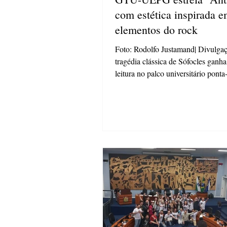
com estética inspirada 
elementos do rock
Foto: Rodolfo Justamand| Divulga
tragédia clássica de Sófocles ganh
leitura no palco universitário ponta
O Grupo de Teatro Universitário d
Universidade Estadual de Ponta G
(GTU-UEPG) apresenta neste dom
de novembro, às 19h, no Auditório
Reitoria (UEPG Centro), a monta
“Antígona” , obra escrita no século
considerada um marco do teatro gr
Integrante da chamada “Trilogia T
lado de “Édipo Rei” e “Édipo em 