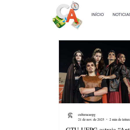
INÍCIO
NOTICIA
culturacaopg
21 de nov. de 2025
2 min de leitur
GTU-UEPG estreia “Ant