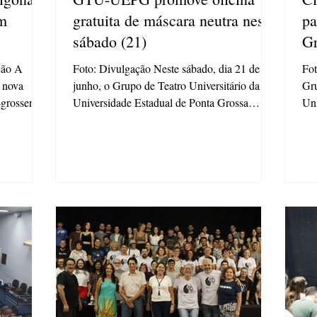
em
gratuita de máscara neutra neste
pa
sábado (21)
Gr
d
ção A
Foto: Divulgação Neste sábado, dia 21 de
Fot
a nova
junho, o Grupo de Teatro Universitário da
Gru
-grossense.
Universidade Estadual de Ponta Grossa
Uni
a
(GTU-UEPG)...
rossa
ingo, 23
 da
gem de
 V a.C. e
ego.
ebana”, ao
Colono