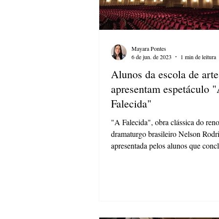
Mayara Pontes
6 de jun. de 2023
1 min de leitura
Alunos da escola de art
apresentam espetáculo 
Falecida"
"A Falecida", obra clássica do re
dramaturgo brasileiro Nelson Rodr
apresentada pelos alunos que conc
curso de...