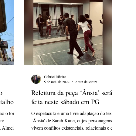
Gabriel Ribeiro
5 de mai. de 2022
2 min de leitura
o
Releitura da peça ‘Ânsia’ será
talhos”
feita neste sábado em PG
dão o tom
O espetáculo é uma livre adaptação do texto
tro
‘Ânsia’ de Sarah Kane, cujos personagens
ca Almeida
vivem conflitos existenciais, relacionais e com
o...