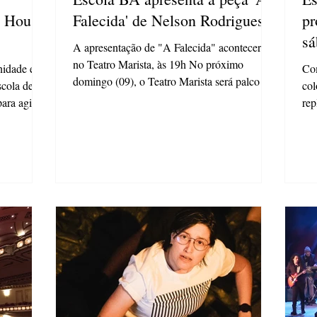
Falecida' de Nelson Rodrigues
pr
sá
A apresentação de "A Falecida" acontecerá
no Teatro Marista, às 19h No próximo
nidade em
Com
domingo (09), o Teatro Marista será palco da
scola de
col
apresentação...
ara agitar
rep
Art