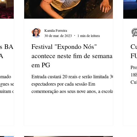
Kamila Ferreira
30 de mar. de 2023
1 min de leitura
es BA
Festival "Expondo Nós"
Cu
"A
acontece neste fim de semana
FU
em PG
Pro
18
nomado
Entrada custará 20 reais e serão limitada 30
Cul
igues será
espectadores por cada sessão Em
ven
luíram o
comemoração aos seus nove anos, a escola de
artes Bianca...