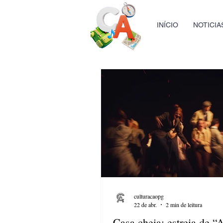
INÍCIO
NOTICIA
culturacaopg
22 de abr.
2 min de leitura
Casa cheia: estreia de “