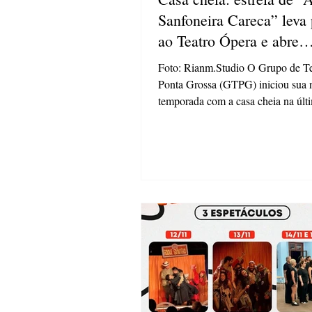
Sanfoneira Careca” leva 
ao Teatro Ópera e abre
temporada do GTPG
Foto: Rianm.Studio O Grupo de Te
Ponta Grossa (GTPG) iniciou sua 
temporada com a casa cheia na últi
feira (21), ao estrear o espetáculo 
Sanfoneira Careca” no Teatro Ópe
montagem, livremente inspirada e
Cantora Careca”, de Eugène Iones
em cartaz nesta quarta-feira (22), à
mesmo espaço, e encerra sua circu
quinta-feira (23), integrando a pr
do projeto Viva Cultura na Minha 
apostando na aproximação com dif