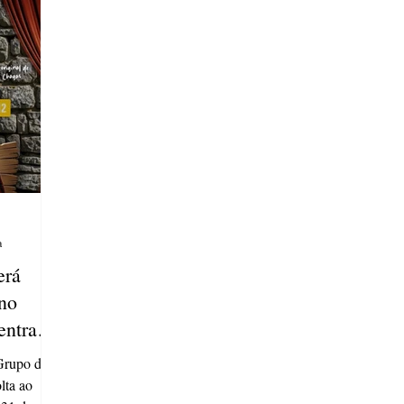
uarta-feira
inusitadas. A plateia reagiu com gargalhadas
e “Róque
espontâneas a cada cena, comprovando o
sucesso da pr
a
erá
no
entrada
Grupo de