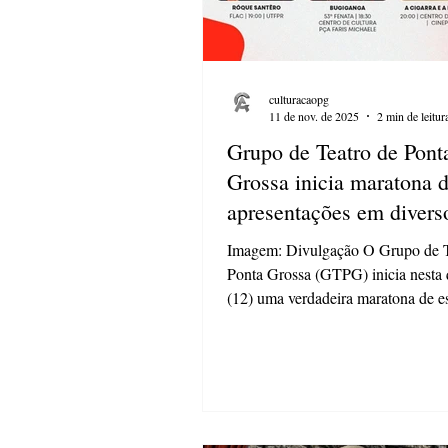
culturacaopg
11 de nov. de 2025
2 min de leitur
Grupo de Teatro de Pont
Grossa inicia maratona 
apresentações em divers
palcos da cidade
Imagem: Divulgação O Grupo de T
Ponta Grossa (GTPG) inicia nesta q
(12) uma verdadeira maratona de e
que promete movimentar a cena cul
cidade ao longo da semana. As pr
que transitam entre o humor, a críti
lirismo, integram diferentes festiva
ao público uma amostra do trabalh
que o grupo vem desenvolvendo no