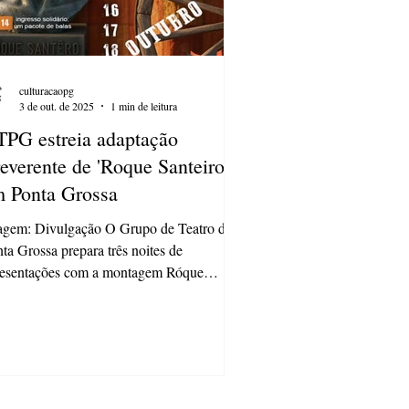
culturacaopg
3 de out. de 2025
1 min de leitura
PG estreia adaptação
reverente de 'Roque Santeiro'
 Ponta Grossa
agem: Divulgação O Grupo de Teatro de
ta Grossa prepara três noites de
resentações com a montagem Róque
Santêro , uma adaptação...