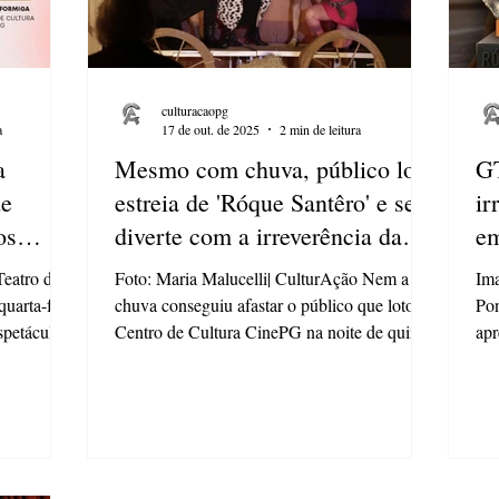
culturacaopg
a
17 de out. de 2025
2 min de leitura
a
Mesmo com chuva, público lota
GT
de
estreia de 'Róque Santêro' e se
ir
os
diverte com a irreverência da
em
montagem
eatro de
Foto: Maria Malucelli| CulturAção Nem a
Im
uarta-feira
chuva conseguiu afastar o público que lotou o
Pon
spetáculos
Centro de Cultura CinePG na noite de quinta-
ap
tural da
feira (16) para a estreia de “Róque Santêro” .
oduções,
A comédia, inspirada no clássico de Dias
ca e o
Gomes, ganhou uma nova roupagem sob
is e trazem
direção e adaptação de Carlos Alexandre de
o intenso
Andrade , que transformou a história em uma
s últimos
farsa repleta de humor, ritmo e situações