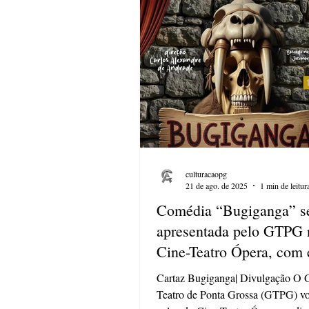
meses. A programação começa na q
(12) , às 19h , com a encenação d
Santê
culturacaopg
21 de ago. de 2025
1 min de leitur
Comédia “Bugiganga” s
apresentada pelo GTPG 
Cine-Teatro Ópera, com 
solidária
Cartaz Bugiganga| Divulgação O 
Teatro de Ponta Grossa (GTPG) volta ao