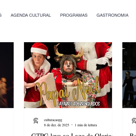
S
AGENDA CULTURAL
PROGRAMAS
GASTRONOMIA
culturacaopg
8 de dez. de 2025
1 min de leitura
A
GTPG leva ao Lago de Olarias o
Re