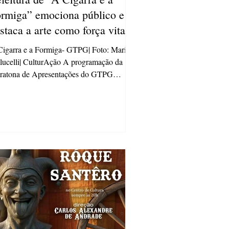
rmiga” emociona público e
staca a arte como força vital
 sociedade
igarra e a Formiga- GTPG| Foto: Maria
ucelli| CulturAção A programação da
ratona de Apresentações do GTPG
hou um desfecho marcante nos dias 14 e
de novembro. Em ritmo acelerado e com
ação inédita, o Grupo de Teatro de Ponta
uma releitura impactante
fábula A Cigarra e a Formiga , no centro
cultura transformando a figura da cigarra
símbolo da vida artística e reforçando o
nto todas as demais profissões, que foram
resentadas pel