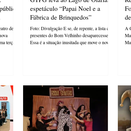
público
espetáculo “Papai Noel e a
Fo
Fábrica de Brinquedos”
de
na
atro de
Foto: Divulgação E se, de repente, a lista de
A C
nova
presentes do Bom Velhinho desaparecesse?
Mal
ma terça-
Essa é a situação inusitada que move o novo
Ma
“A
espetáculo do Grupo de Teatro de Ponta
gan
ra. A
Grossa (GTPG), que promete envolver o
15 
m “A
público em uma aventura natalina cheia de
cri
co, segue
humor, nos dias 12, 18 e 20 de dezembro.
Grossa apresentou 
s 20h, no
Com direção de Carlos Alexandre Andrade, a
da 
lação na
montagem será apresentada no Lago de
de 
ogramação
Olarias, trazendo ao palco uma narrativa leve,
em 
Vila,
divertida e marcada por momentos de boas
qua
gargalhadas. A peça c
rep