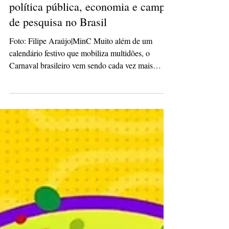
Carnaval se consolida como
política pública, economia e campo
de pesquisa no Brasil
Foto: Filipe Araújo|MinC Muito além de um
calendário festivo que mobiliza multidões, o
Carnaval brasileiro vem sendo cada vez mais
reconhecido como um território de produção de
conhecimento, planejamento de políticas públicas
e desenvolvimento social. Essa mudança de
perspectiva nasce, sobretudo, de estudos
construídos a partir da vivência direta nos
territórios do samba, que reposicionam a maior
manifestação cultural do país como fenômeno
cultural, econômico e social de gran