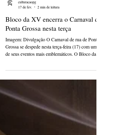
culturacaopg
17 de fev.
2 min de leitura
Bloco da XV encerra o Carnaval de
Ponta Grossa nesta terça
Imagem: Divulgação O Carnaval de rua de Ponta
Grossa se despede nesta terça-feira (17) com um
de seus eventos mais emblemáticos. O Bloco da
XV, que em 2026 completa uma década de
existência, transforma novamente a Rua XV de
Novembro em um grande ponto de encontro para
foliões de diferentes gerações, reafirmando seu
papel como símbolo de diversidade e ocupação
cultural do espaço público. A partir das 15h, a via
central da cidade se torna palco de uma celebração