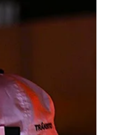
Fotos: PMPG A programação oficial do Carnaval
2026 ganhou novo capítulo na noite da última
sexta-feira (13), quando o Centro de Convivência
do Idoso (Cecon) recebeu o concurso que definiu
a Rainha do Carnaval, o Rei Momo e os destaques
do tradicional desfile de fantasias em Ponta
Grossa. A atividade, organizada pela Prefeitura
por meio da Secretaria Municipal de Cultura,
reuniu competidores, familiares e público em um
ambiente marcado por música, criatividade e
celebração. O