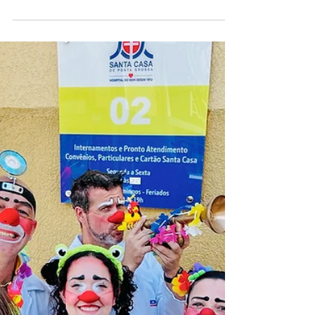
culturacaopg
13 de fev.
2 min de leitura
Carnaval provoca mudanças no
trânsito e Prefeitura orienta
motoristas sobre interdições
Foto: Reprodução| PMPG A Prefeitura de Ponta
Grossa anunciou alterações temporárias no tráfego
em diferentes pontos da cidade por causa da
programação oficial do Carnaval. As interdições,
segundo a Secretaria Municipal de Cidadania e
Segurança Pública, têm como objetivo preservar a
segurança de foliões, moradores e condutores,
além de garantir a organização dos desfiles e
blocos carnavalescos. A Superintendência de
Trânsito ficará responsável pelo controle do fluxo
de veículo