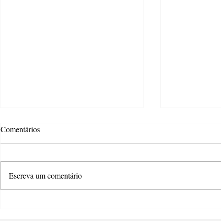
Comentários
Escreva um comentário
Atteliê Criativo oferece wokshop
Estão abertas
de teatro e dança gratuita
os editais da