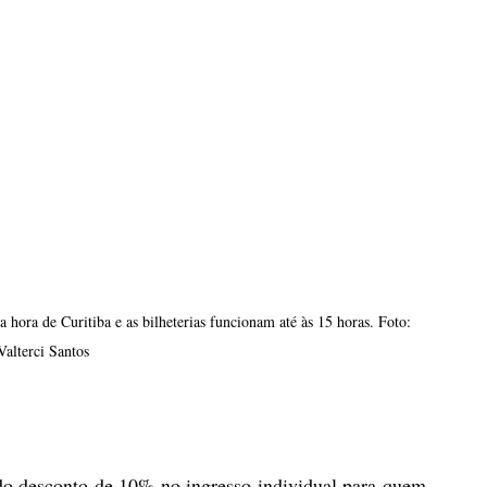
hora de Curitiba e as bilheterias funcionam até às 15 horas. Foto: 
Valterci Santos
do desconto de 10% no ingresso individual para quem 