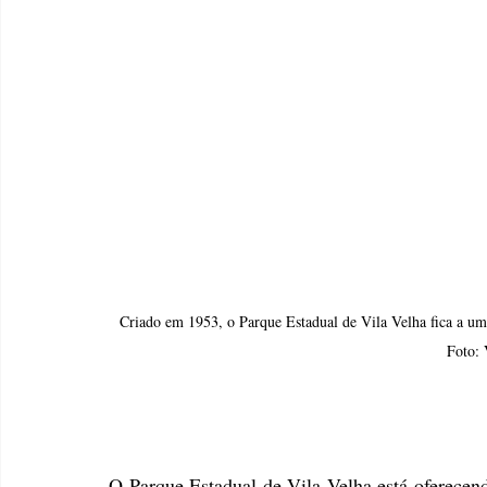
Criado em 1953, o Parque Estadual de Vila Velha fica a uma 
Foto: 
O Parque Estadual de Vila Velha está oferecen