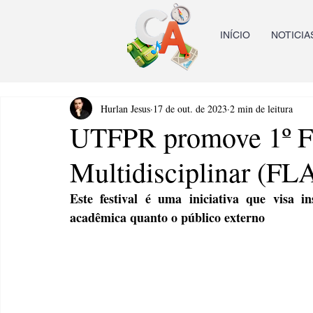
INÍCIO
NOTICIA
Hurlan Jesus
17 de out. de 2023
2 min de leitura
UTFPR promove 1º Fes
Multidisciplinar (FL
Este festival é uma iniciativa que visa i
acadêmica quanto o público externo