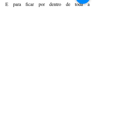
E para ficar por dentro de toda a 
programação de palestras, oficinas, visitas e 
minicursos fique ligado no 
site oficial
 do SEI 
SICITE 2023. A Programação completa 
deve ser divulgada no dia 15 de novembro.
Da Assessoria
CulturAção
Ponta Grossa
Educação
UTFPR
PRINCIPAIS
PONTA GROSSA
EDUCAÇÃO
Posts recentes
Ver tudo