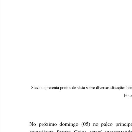
Stevan apresenta pontos de vista sobre diversas situações ban
Foto
No próximo domingo (05) no palco principal
comediante Stevan Gaipo estará apresentand