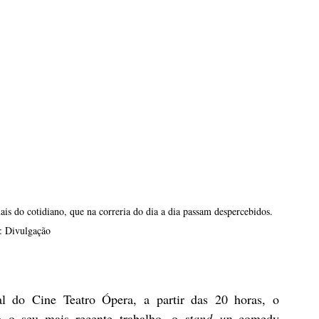
ais do cotidiano, que na correria do dia a dia passam despercebidos. 
: Divulgação
 do Cine Teatro Ópera, a partir das 20 horas, o 
o o seu mais recente trabalho, o 
stand up
 comedy 