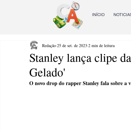
INÍCIO
NOTICIA
Redação
25 de set. de 2023
2 min de leitura
Stanley lança clipe da
Gelado'
O novo drop do rapper Stanley fala sobre a v