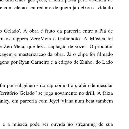
e com ele ao seu redor e de quem já deixou a vida do 
io Gelado'. A obra é fruto da parceria entre a Piá de 
om os rappers ZeroMeia e Gafanhoto. A Música foi 
 ZeroMeia, que fez a captação de vozes. O produtor 
agem e masterização da obra. Já o clipe foi filmado 
ens por Ryan Carneiro e a edição de Zinho, do Lado 
r por subgêneros do rap como trap, além de mesclar 
rritório Gelado” se joga novamente no drill. A faixa 
tanley, em parceria com Jeyci Viana num beat também 
e e a música pode ser ouvida no streaming de sua 