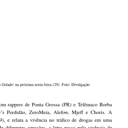
o Gelado' na próxima sexta-feira (29). Foto: Divulgação
com rappers de Ponta Grossa (PR) e Telêmaco Borba 
’s Perdidão, ZeroMeia, Alefow, Mjeff e Choris. A 
9), e relata a vivência no tráfico de drogas em uma 
 diferentes gerações, a letra passa pela vivência de 