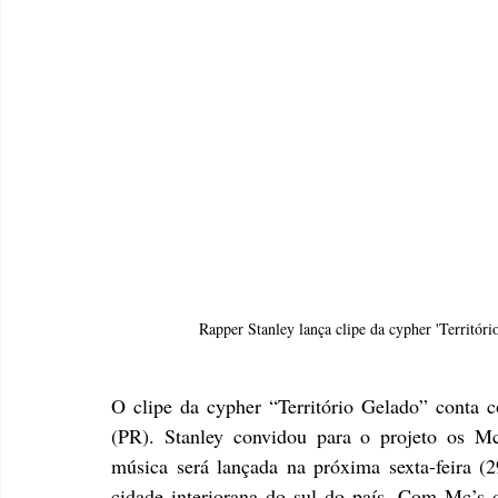
Rapper Stanley lança clipe da cypher 'Territóri
O clipe da cypher “Território Gelado” conta 
(PR). Stanley convidou para o projeto os Mc
música será lançada na próxima sexta-feira (2
cidade interiorana do sul do país. Com Mc’s de