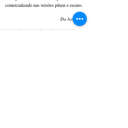
comercializado nas versões pilsen e escuro.
Da Assessoria
CulturAção
Ponta Grossa
Música
Apresentação
Muchen Fest
PONTA GROSSA
MÚSICA
SHOW
Posts recentes
Ver tudo