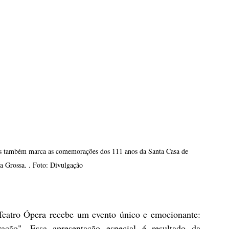
mas também marca as comemorações dos 111 anos da Santa Casa de 
a Grossa. . Foto: Divulgação
eatro Ópera recebe um evento único e emocionante: 
ção". Essa apresentação especial é resultado da 