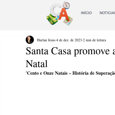
INÍCIO
NOTICIA
Hurlan Jesus
4 de dez. de 2023
2 min de leitura
Santa Casa promove 
Natal
'Cento e Onze Natais – História de Superaçã