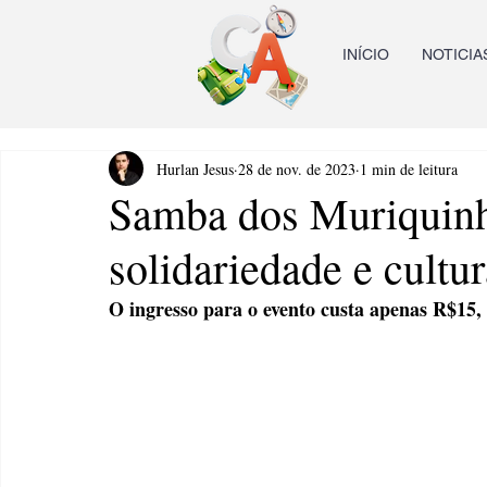
INÍCIO
NOTICIA
Hurlan Jesus
28 de nov. de 2023
1 min de leitura
Samba dos Muriquinh
solidariedade e cult
O ingresso para o evento custa apenas R$15, 