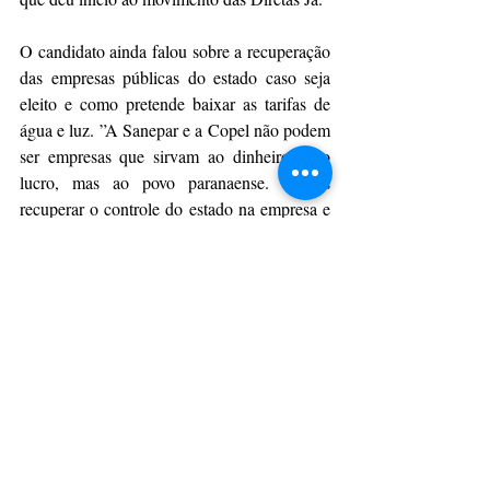
O candidato ainda falou sobre a recuperação 
das empresas públicas do estado caso seja 
eleito e como pretende baixar as tarifas de 
água e luz. ”A Sanepar e a Copel não podem 
ser empresas que sirvam ao dinheiro e ao 
lucro, mas ao povo paranaense. Vamos 
recuperar o controle do estado na empresa e 
afastar essa atual diretoria”, explanou.
Da Assessoria
CulturAção
Paraná
Política
PARANÁ
PRINCIPAIS