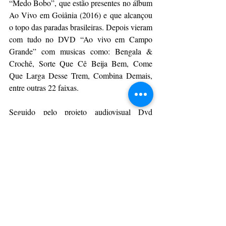
“Medo Bobo”, que estão presentes no álbum 
Ao Vivo em Goiânia (2016) e que alcançou 
o topo das paradas brasileiras. Depois vieram 
com tudo no DVD “Ao vivo em Campo 
Grande” com musicas como: Bengala & 
Crochê, Sorte Que Cê Beija Bem, Come 
Que Larga Desse Trem, Combina Demais, 
entre outras 22 faixas.
Seguido pelo projeto audiovisual Dvd 
“Reflexo” tendo como sucessos os hits “Nem 
Tchum”, “Não Abro Mão” e ” Traí Sim”, 
sendo a última com participação de Zé Neto 
e Cristiano. Depois fizeram um trabalho mais 
intimista, “Aqui em Casa”, gravado no 
quintal da residência, contando com “Aí eu 
Bebo”.
Da Assessoria