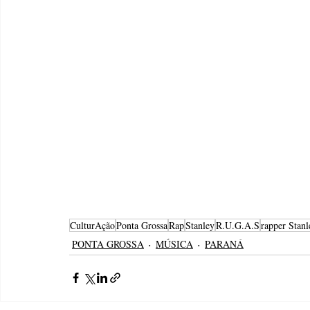
CulturAção
Ponta Grossa
Rap
Stanley
R.U.G.A.S
rapper Stanl
PONTA GROSSA
MÚSICA
PARANÁ