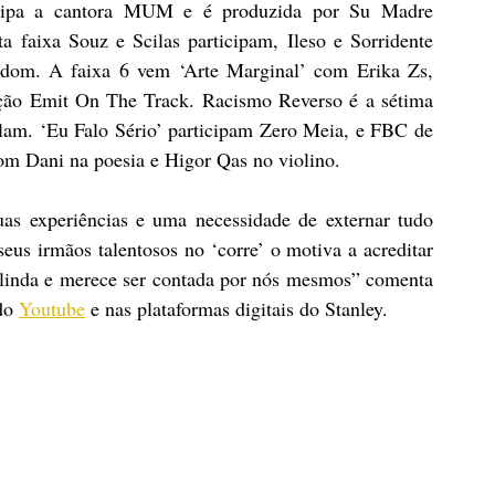
ticipa a cantora MUM e é produzida por Su Madre 
faixa Souz e Scilas participam, Ileso e Sorridente 
dom. A faixa 6 vem ‘Arte Marginal’ com Erika Zs, 
ção Emit On The Track. Racismo Reverso é a sétima 
lam. ‘Eu Falo Sério’ participam Zero Meia, e FBC de 
com Dani na poesia e Higor Qas no violino. 
as experiências e uma necessidade de externar tudo 
us irmãos talentosos no ‘corre’ o motiva a acreditar 
é linda e merece ser contada por nós mesmos” comenta 
do 
Youtube
 e nas plataformas digitais do Stanley.