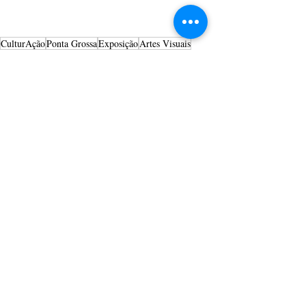
CulturAção
Ponta Grossa
Exposição
Artes Visuais
Ponto Azul
PRINCIPAIS
PONTA GROSSA
ARTES VISUAIS
Posts recentes
Ver tudo