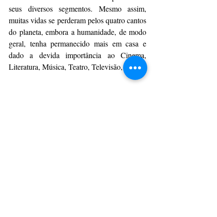
seus diversos segmentos. Mesmo assim, 
muitas vidas se perderam pelos quatro cantos 
do planeta, embora a humanidade, de modo 
geral, tenha permanecido mais em casa e 
dado a devida importância ao Cinema, 
Literatura, Música, Teatro, Televisão, etc.
Da Assessoria
CulturAção
Ponta Grossa
Música
Brasil
Prêmio Rádio MEC
PRINCIPAIS
PONTA GROSSA
MÚSICA
Posts recentes
Ver tudo