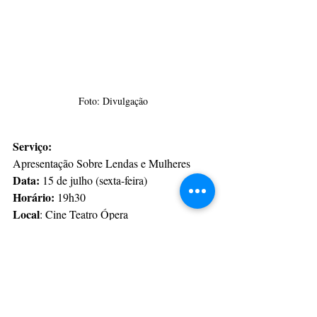
Foto: Divulgação
Serviço:
Apresentação Sobre Lendas e Mulheres
Data:
 15 de julho (sexta-feira)
Horário: 
19h30
Local
: Cine Teatro Ópera
Ingressos: 
R$25 (meia) e R$45 (inteira) - 
Link
 da compra dos ingressos
CulturAção
Ponta Grossa
Teatro
Atteliê Criativo
Sobre Lendas e Mulheres
PONTA GROSSA