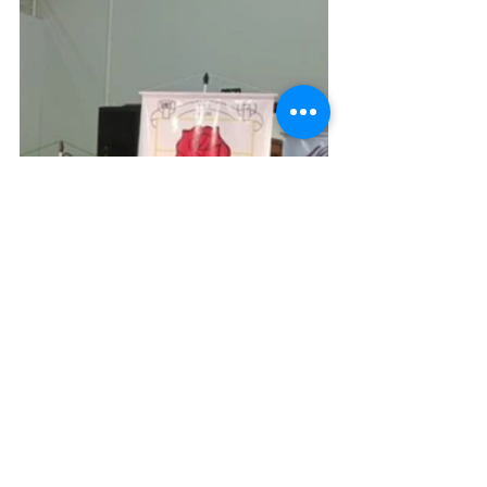
Ponta-grossenses são destaques nos I Jogos 
Florais e IV Concurso Literário Foed Castro 
Chamma na cidade de Irati, realizado no último 