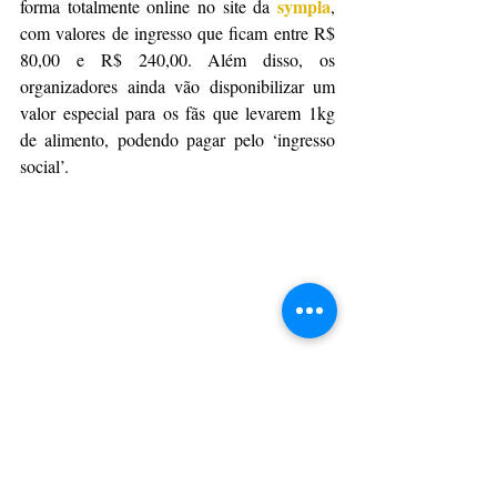
sympla
forma totalmente online no site da 
, 
com valores de ingresso que ficam entre R$ 
80,00 e R$ 240,00. Além disso, os 
organizadores ainda vão disponibilizar um 
valor especial para os fãs que levarem 1kg 
de alimento, podendo pagar pelo ‘ingresso 
social’.
Foto: Divulgação
Da Assessoria
CulturAção
Ponta Grossa
Apresentação
Teatro Marista
Pink Floyd