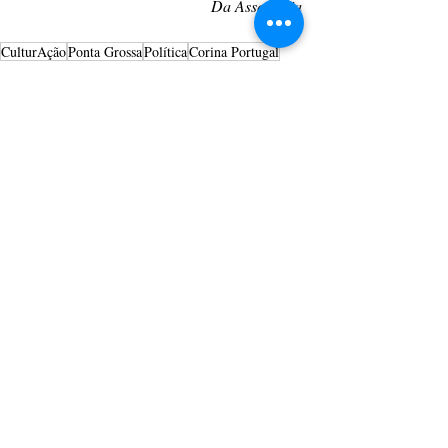
Da Assessoria
CulturAção
Ponta Grossa
Política
Corina Portugal
Coletivo do PSOL
Vicente Machado
PRINCIPAIS
PONTA GROSSA
POLÍTICA
Posts recentes
Ver tudo