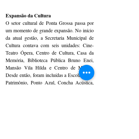
Expansão da Cultura
O setor cultural de Ponta Grossa passa por 
um momento de grande expansão. No início 
da atual gestão, a Secretaria Municipal de 
Cultura contava com seis unidades: Cine-
Teatro Ópera, Centro de Cultura, Casa da 
Memória, Biblioteca Pública Bruno Enei, 
Mansão Vila Hilda e Centro de Música. 
Desde então, foram incluídas a Escolinha do 
Patrimônio, Ponto Azul, Concha Acústica, 
Céu das Artes e Estação Paraná, além do 
Centro de Criatividade, que será inaugurado 
no dia 30 e o Acervo de Obras de Arte, com 
inauguração marcada para o dia 11 de abril. 
Outros projetos devem ser anunciados ainda 
neste ano.